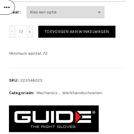
Maat
Guide 766 aantal
TOEVOEGEN AAN WINKELWAGEN
Minimum aantal: 72
SKU:
223546223
Categorieën:
Mechanics
,
Werkhandschoenen