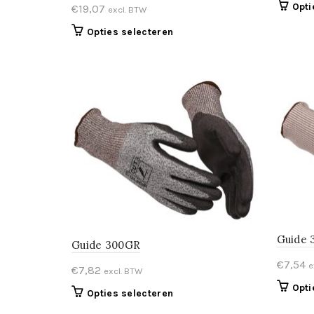
Opti
€
19,07
excl. BTW
Dit
Opties selecteren
product
heeft
meerdere
variaties.
Deze
optie
kan
gekozen
worden
op
de
productpagina
Guide
Guide 300GR
€
7,54
e
€
7,82
excl. BTW
Opti
Dit
Opties selecteren
product