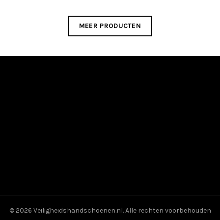
heeft
meerdere
variaties.
MEER PRODUCTEN
Deze
optie
kan
gekozen
worden
op
de
productpagina
© 2026
Veiligheidshandschoenen.nl
. Alle rechten voorbehouden