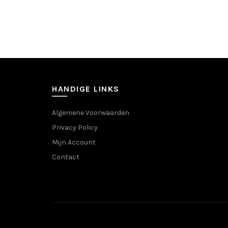
heeft
meerdere
variaties.
Deze
optie
kan
gekozen
worden
HANDIGE LINKS
op
de
Algemene Voorwaarden
productpagina
Privacy Policy
Mijn Account
Contact