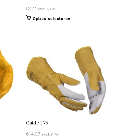
€
4,11
excl. BTW
Dit
Opties selecteren
product
heeft
meerdere
variaties.
Deze
optie
kan
gekozen
worden
op
agina
de
productpagina
Guide 275
€
14,97
excl. BTW