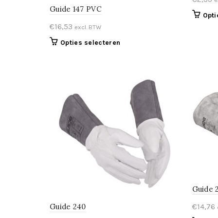
Guide 147 PVC
Opti
€
16,53
excl. BTW
Dit
Opties selecteren
product
heeft
meerdere
variaties.
Deze
optie
kan
gekozen
worden
op
de
productpagina
Guide 
Guide 240
€
14,76