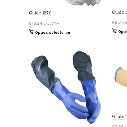
Guide 
Guide 1270
€
8,75
€
16,24
e
excl. BTW
Opti
Dit
Opties selecteren
product
heeft
meerdere
variaties.
Deze
optie
kan
gekozen
worden
op
de
productpagina
Guide 
€
2,35
e