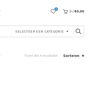
0
T
0
/
€
0,00
SELECTEER EEN CATEGORIE
Sorteren
B
Toont alle 4 resultaten