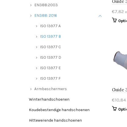
Guide
EN388:2003
€
7,82
e
EN388: 2016
Opti
ISO 13977 A
ISO 13977 B
ISO 13977 C
ISO 13977 D
ISO 13977 E
ISO 13977 F
Armbeschermers
Guide 
Winterhandschoenen
€
10,84
Opti
Koudebestendige handschoenen
Hittewerende handschoenen