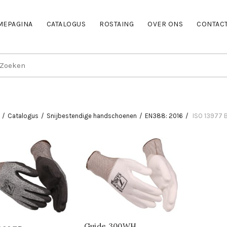
MEPAGINA
CATALOGUS
ROSTAING
OVER ONS
CONTAC
earch
r:
Catalogus
Snijbestendige handschoenen
EN388: 2016
ISO 13977 
Guide 300WH