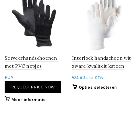
Serveerhandschoenen
Interlock handschoen wit
met PVC nopjes
zware kwaliteit katoen
POA
€
0,63
excl. BTW
REQUEST PRICE NOW
Dit
Opties selecteren
product
Meer informatie
heeft
meerdere
variaties.
Deze
optie
kan