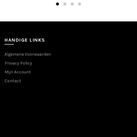
gekozen
worden
op
de
productpa
HANDIGE LINKS
Algemene Voorwaarden
Privacy Policy
Mijn Account
Contact