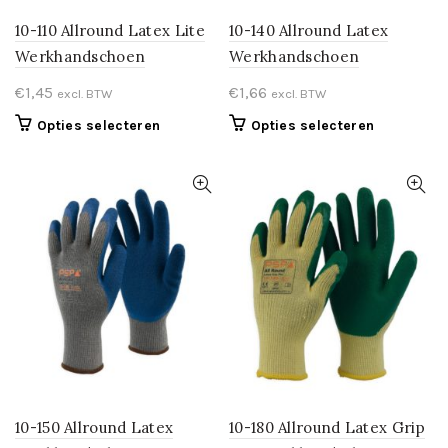
10-110 Allround Latex Lite
10-140 Allround Latex
Werkhandschoen
Werkhandschoen
€
1,45
€
1,66
excl. BTW
excl. BTW
Dit
Dit
Opties selecteren
Opties selecteren
product
product
heeft
heeft
meerdere
meerdere
variaties.
variaties.
Deze
Deze
optie
optie
kan
kan
gekozen
gekozen
worden
worden
op
op
de
de
productpagina
productpa
10-150 Allround Latex
10-180 Allround Latex Grip