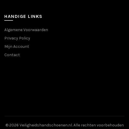
optie
optie
kan
kan
gekozen
gekozen
HANDIGE LINKS
worden
worden
op
op
Algemene Voorwaarden
de
de
Privacy Policy
productpagina
productpa
Mijn Account
Contact
© 2026
Veiligheidshandschoenen.nl
. Alle rechten voorbehouden