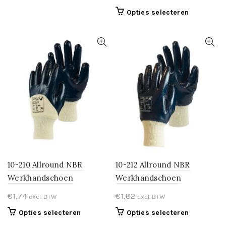
product
Dit
Opties selecteren
heeft
product
meerdere
heeft
variaties.
meerdere
Deze
variaties.
optie
Deze
kan
optie
gekozen
kan
worden
gekozen
op
worden
de
op
productpagina
de
productpa
10-210 Allround NBR
10-212 Allround NBR
Werkhandschoen
Werkhandschoen
€
1,74
€
1,82
excl. BTW
excl. BTW
Dit
Dit
Opties selecteren
Opties selecteren
product
product