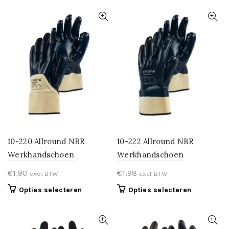
heeft
heeft
meerdere
meerdere
variaties.
variaties.
Deze
Deze
optie
optie
kan
kan
gekozen
gekozen
worden
worden
op
op
de
de
productpagina
productpa
10-220 Allround NBR
10-222 Allround NBR
Werkhandschoen
Werkhandschoen
€
1,90
€
1,98
excl. BTW
excl. BTW
Dit
Dit
Opties selecteren
Opties selecteren
product
product
heeft
heeft
meerdere
meerdere