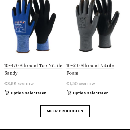
variaties.
variaties.
Deze
Deze
optie
optie
kan
kan
gekozen
gekozen
worden
worden
op
op
de
de
productpagina
productpa
10-470 Allround Top Nitrile
10-510 Allround Nitrile
Sandy
Foam
€
3,98
€
1,50
excl. BTW
excl. BTW
Dit
Dit
Opties selecteren
Opties selecteren
product
product
heeft
heeft
MEER PRODUCTEN
meerdere
meerdere
variaties.
variaties.
Deze
Deze