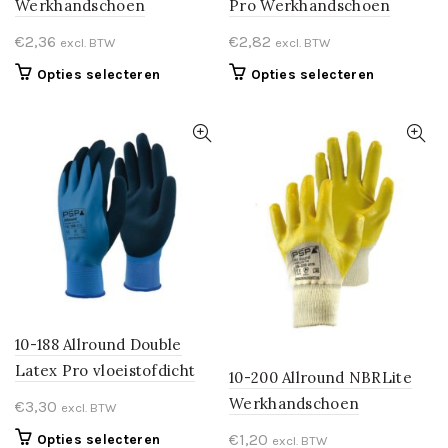
Werkhandschoen
Pro Werkhandschoen
€
2,36
€
2,82
excl. BTW
excl. BTW
Dit
Dit
Opties selecteren
Opties selecteren
product
product
heeft
heeft
meerdere
meerdere
variaties.
variaties.
Deze
Deze
optie
optie
kan
kan
gekozen
gekozen
worden
worden
op
op
de
de
productpagina
productpa
10-188 Allround Double
Latex Pro vloeistofdicht
10-200 Allround NBRLite
Werkhandschoen
€
3,30
excl. BTW
€
1,20
Dit
Opties selecteren
excl. BTW