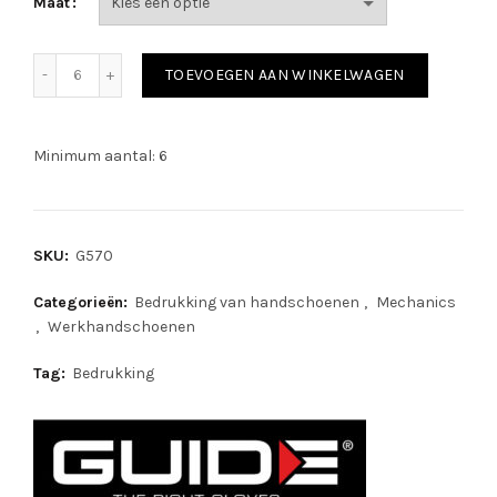
Maat
Guide 570 aantal
TOEVOEGEN AAN WINKELWAGEN
Minimum aantal: 6
SKU:
G570
Categorieën:
Bedrukking van handschoenen
,
Mechanics
,
Werkhandschoenen
Tag:
Bedrukking