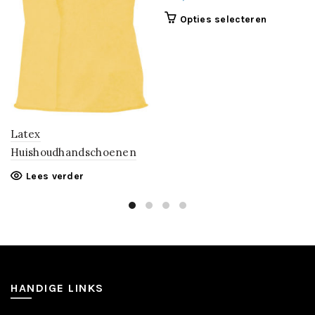
Dit
Opties selecteren
product
heeft
meerdere
variaties.
Deze
optie
kan
Latex
gekozen
Huishoudhandschoenen
worden
op
Lees verder
de
productpa
HANDIGE LINKS