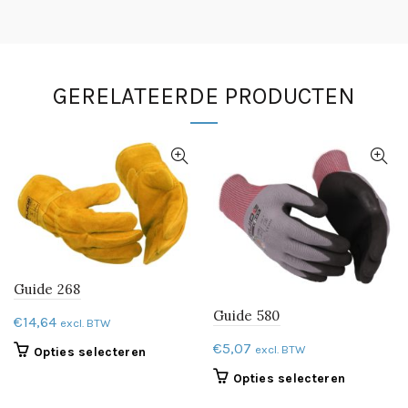
GERELATEERDE PRODUCTEN
Guide 268
Guide 580
€
14,64
excl. BTW
€
5,07
excl. BTW
Dit
Opties selecteren
product
Dit
Opties selecteren
heeft
product