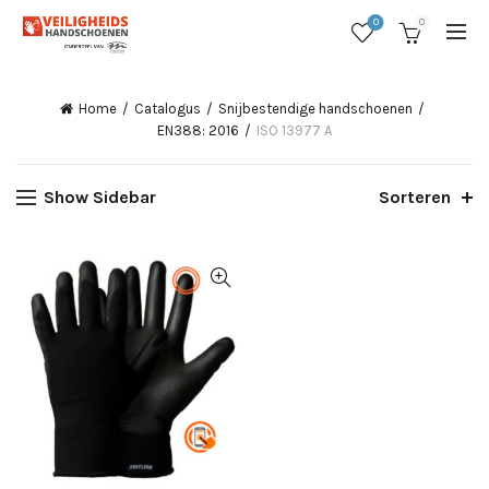
0
0
Home
Catalogus
Snijbestendige handschoenen
EN388: 2016
ISO 13977 A
Show Sidebar
Sorteren