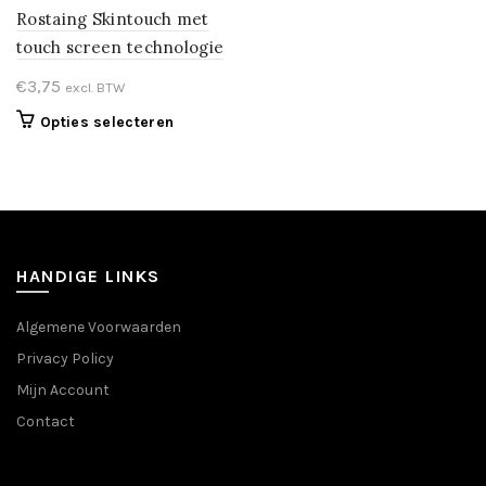
Rostaing Skintouch met
touch screen technologie
€
3,75
excl. BTW
Dit
Opties selecteren
product
heeft
meerdere
variaties.
Deze
optie
HANDIGE LINKS
kan
gekozen
Algemene Voorwaarden
worden
Privacy Policy
op
de
Mijn Account
productpagina
Contact