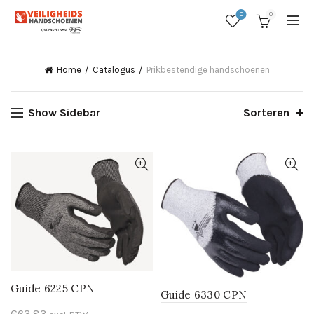
0
0
Home
Catalogus
Prikbestendige handschoenen
Show Sidebar
Sorteren
Guide 6225 CPN
Guide 6330 CPN
€
63,83