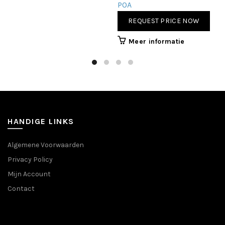
POA
product
heeft
REQUEST PRICE NOW
meerdere
variaties.
Meer informatie
Deze
optie
kan
gekozen
worden
op
de
HANDIGE LINKS
productpagina
Algemene Voorwaarden
Privacy Policy
Mijn Account
Contact