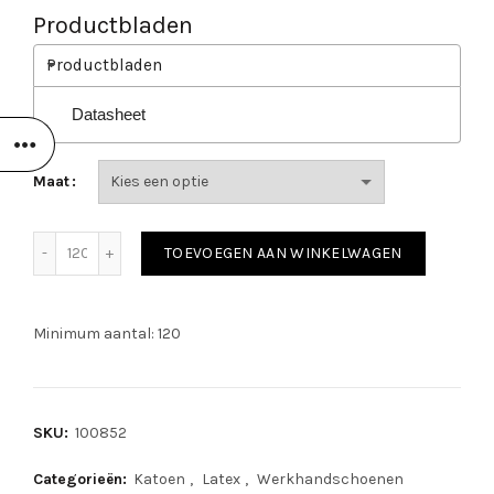
Productbladen
Productbladen
Datasheet
Maat
SafeWorker SW 85 aantal
TOEVOEGEN AAN WINKELWAGEN
Minimum aantal: 120
SKU:
100852
Categorieën:
Katoen
,
Latex
,
Werkhandschoenen