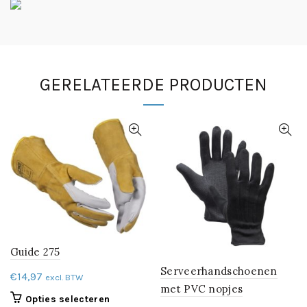
GERELATEERDE PRODUCTEN
Guide 275
Serveerhandschoenen
€
14,97
excl. BTW
met PVC nopjes
Dit
Opties selecteren