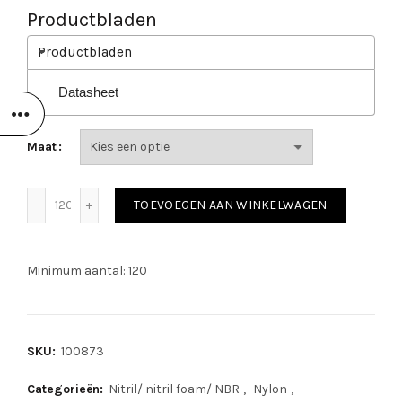
Productbladen
Productbladen
Datasheet
Maat
SafeWorker SW 87 aantal
TOEVOEGEN AAN WINKELWAGEN
Minimum aantal: 120
SKU:
100873
Categorieën:
Nitril/ nitril foam/ NBR
,
Nylon
,