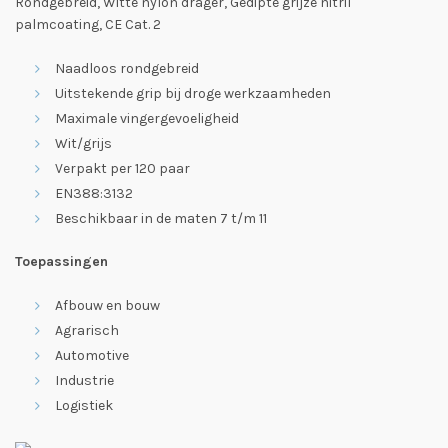
Rondgebreid, Witte nylon drager, Gedipte grijze nitril
palmcoating, CE Cat. 2
Naadloos rondgebreid
Uitstekende grip bij droge werkzaamheden
Maximale vingergevoeligheid
Wit/grijs
Verpakt per 120 paar
EN388:3132
Beschikbaar in de maten 7 t/m 11
Toepassingen
Afbouw en bouw
Agrarisch
Automotive
Industrie
Logistiek