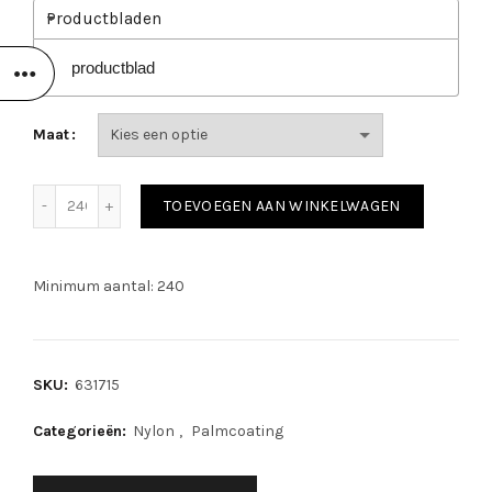
Productbladen
productblad
Maat
PSP 10-710 Allround PU Black aantal
TOEVOEGEN AAN WINKELWAGEN
Minimum aantal: 240
SKU:
631715
Categorieën:
Nylon
,
Palmcoating