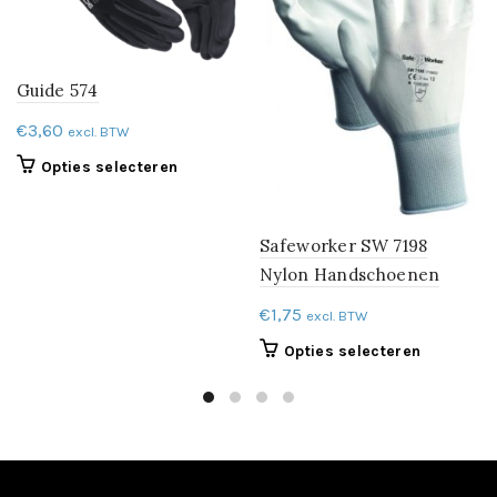
Guide 574
€
3,60
excl. BTW
Dit
Opties selecteren
product
heeft
meerdere
Safeworker SW 7198
variaties.
Nylon Handschoenen
Deze
optie
€
1,75
excl. BTW
kan
Dit
Opties selecteren
gekozen
product
worden
heeft
op
meerdere
de
variaties.
productpagina
Deze
optie