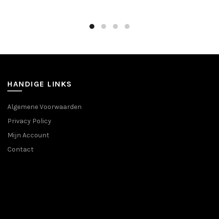
kan
optie
gekozen
kan
worden
gekozen
op
worden
de
op
productpa
de
productpagina
HANDIGE LINKS
Algemene Voorwaarden
Privacy Policy
Mijn Account
Contact