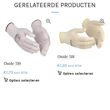
GERELATEERDE PRODUCTEN
Guide 518
Guide 519
€
1,20
excl. BTW
€
1,73
excl. BTW
Dit
Opties selecteren
product
Dit
Opties selecteren
heeft
product
meerdere
heeft
variaties.
meerdere
Deze
variaties.
optie
Deze