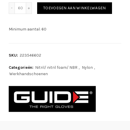
Guide 574 aantal
TOEVOEGEN AAN WINKELWAGEN
Minimum aantal: 60
SKU:
223546602
Categorieën:
Nitril/ nitril foam/ NBR
,
Nylon
,
Werkhandschoenen