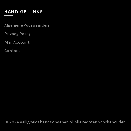
gekozen
kan
worden
HANDIGE LINKS
gekozen
op
worden
de
op
Algemene Voorwaarden
productpagina
de
Privacy Policy
productpa
Mijn Account
Contact
© 2026
Veiligheidshandschoenen.nl
. Alle rechten voorbehouden