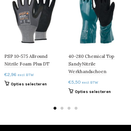
PSP 10-575 Allround
40-280 Chemical Top
Nitrile Foam Plus DT
SandyNitrile
Werkhandschoen
€
2,96
excl. BTW
€
5,50
excl. BTW
Dit
Opties selecteren
product
Dit
Opties selecteren
heeft
product
meerdere
heeft
variaties.
meerdere
Deze
variaties.
optie
Deze
kan
optie