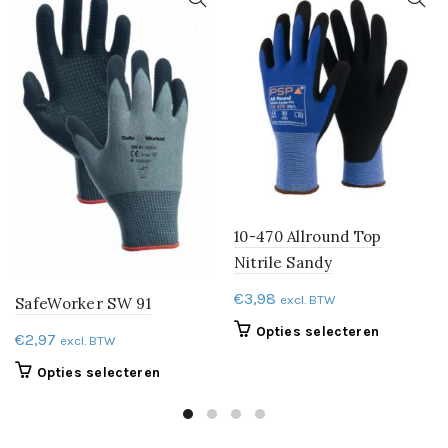
10-470 Allround Top
Nitrile Sandy
€
3,98
excl. BTW
SafeWorker SW 91
Dit
Opties selecteren
€
2,97
excl. BTW
product
Dit
Opties selecteren
heeft
product
meerdere
heeft
variaties.
meerdere
Deze