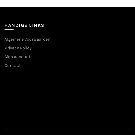
variaties.
optie
Deze
kan
optie
gekozen
kan
worden
HANDIGE LINKS
gekozen
op
worden
de
Algemene Voorwaarden
op
productpa
Privacy Policy
de
productpagina
Mijn Account
Contact