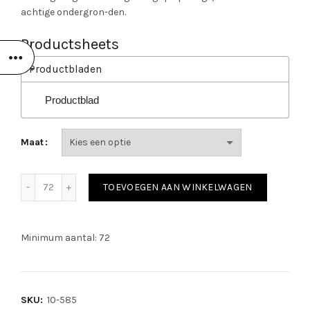
achtige ondergron-den.
Productsheets
Productbladen
Productblad
Maat
PSP 10-585 Allround Nitrile Foam Pro Dots aantal
TOEVOEGEN AAN WINKELWAGEN
Minimum aantal: 72
SKU:
10-585