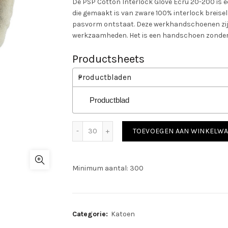
De PSP Cotton Interlock Glove Ecru 20-200 is
die gemaakt is van zware 100% interlock breise
pasvorm ontstaat. Deze werkhandschoenen zijn
werkzaamheden. Het is een handschoen zonde
Productsheets
Productbladen
Productblad
Cotton Interlock Glove Ecru 20-200 aant
TOEVOEGEN AAN WINKELW
Minimum aantal: 300
Categorie:
Katoen