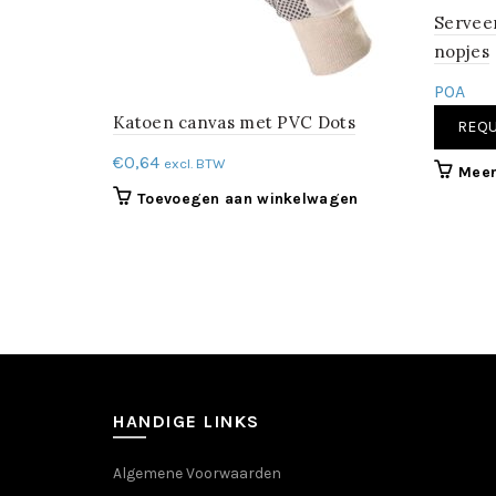
Servee
nopjes
POA
Katoen canvas met PVC Dots
REQU
€
0,64
excl. BTW
Meer
Toevoegen aan winkelwagen
HANDIGE LINKS
Algemene Voorwaarden