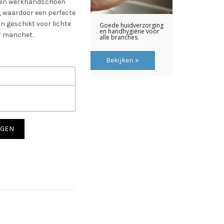
 een werkhandschoen
l, waardoor een perfecte
 geschikt voor lichte
r manchet.
al
AGEN