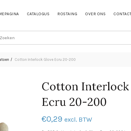
MEPAGINA
CATALOGUS
ROSTAING
OVER ONS
CONTAC
earch
r:
atoen
Cotton Interlock Glove Ecru 20-200
Cotton Interlock
Ecru 20-200
€
0,29
excl. BTW