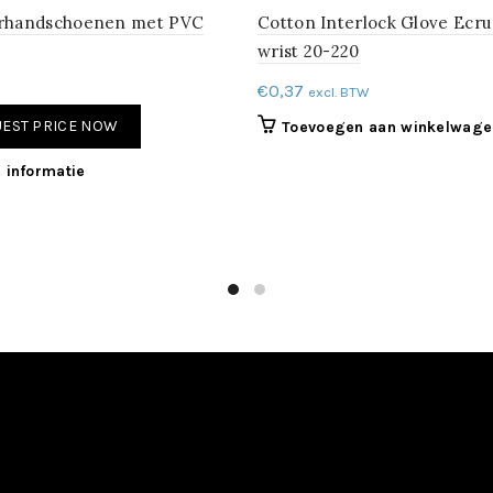
rhandschoenen met PVC
Cotton Interlock Glove Ecru
wrist 20-220
€
0,37
excl. BTW
EST PRICE NOW
Toevoegen aan winkelwage
 informatie