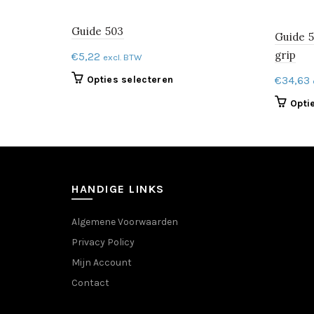
Guide 503
Guide 
grip
€
5,22
excl. BTW
Dit
Opties selecteren
€
34,63
product
Opti
heeft
meerdere
variaties.
Deze
optie
kan
HANDIGE LINKS
gekozen
worden
Algemene Voorwaarden
op
Privacy Policy
de
Mijn Account
productpagina
Contact