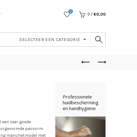
0
T
0
/
€
0,00
SELECTEER EEN CATEGORIE
 een zeer goede
 voorgevormde pasvorm
flang manchetmodel met