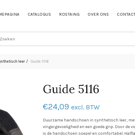
MEPAGINA
CATALOGUS
ROSTAING
OVER ONS
CONTAC
earch
r:
ynthetisch leer
Guide 5116
Guide 5116
€
24,09
excl. BTW
Duurzame handschoen in synthetisch leer, met
vingergevoeligheid en een goede grip. Door de
is de handschoen soepel en comfortabel. Hal