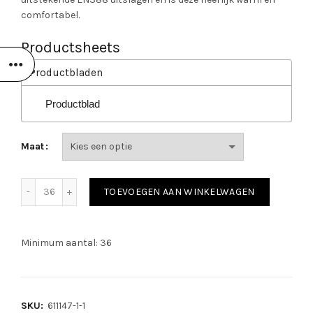
comfortabel.
Productsheets
Productbladen
Productblad
Maat
18-188 Winter Double Latex Pro Winterhandschoen aantal
TOEVOEGEN AAN WINKELWAGEN
Minimum aantal: 36
SKU:
611147-1-1