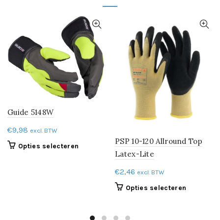
Guide 5148W
€
9,98
excl. BTW
PSP 10-120 Allround Top
Dit
Opties selecteren
Latex-Lite
product
heeft
€
2,46
excl. BTW
meerdere
Dit
Opties selecteren
variaties.
product
Deze
heeft
optie
meerdere