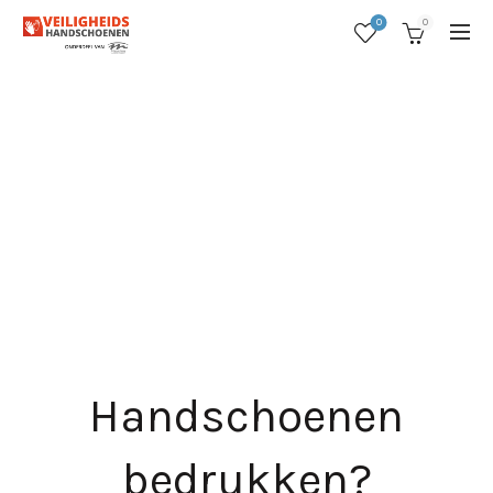
0
0
Handschoenen
bedrukken
?