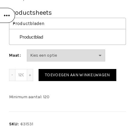
Productsheets
Productbladen
Productblad
Maat
34-100 Corium Canadian Grain aantal
TOEVOEGEN AAN WINKELWAGEN
Minimum aantal: 120
SKU:
631531