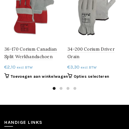
36-170 Corium Canadian
34-200 Corium Driver
Split Werkhandschoen
Grain
€
2,10
€
3,30
excl. BTW
excl. BTW
Dit
Toevoegen aan winkelwagen
Opties selecteren
product
heeft
meerdere
variaties.
Deze
optie
kan
HANDIGE LINKS
gekozen