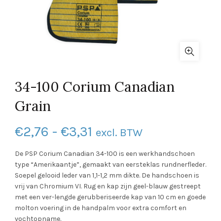
34-100 Corium Canadian
Grain
Prijsklasse:
€
2,76
-
€
3,31
excl. BTW
€2,76
De PSP Corium Canadian 34-100 is een werkhandschoen
type “Amerikaantje”, gemaakt van eersteklas rundnerfleder.
tot
Soepel gelooid leder van 1,1-1,2 mm dikte. De handschoen is
vrij van Chromium VI. Rug en kap zijn geel-blauw gestreept
€3,31
met een ver-lengde gerubberiseerde kap van 10 cm en goede
molton voering in de handpalm voor extra comfort en
vochtopname.