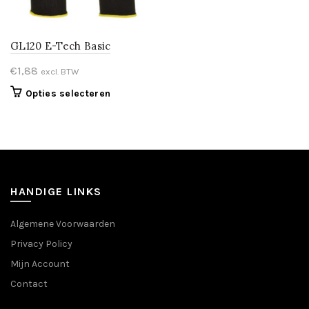
GL120 E-Tech Basic
€
1,88
excl. BTW
Dit
Opties selecteren
product
heeft
meerdere
variaties.
Deze
optie
HANDIGE LINKS
kan
gekozen
Algemene Voorwaarden
worden
Privacy Policy
op
de
Mijn Account
productpagina
Contact