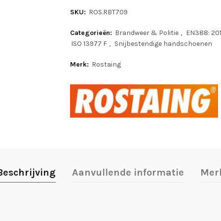
SKU:
ROS.RBT709
Categorieën:
Brandweer & Politie
,
EN388: 20
ISO 13977 F
,
Snijbestendige handschoenen
Merk:
Rostaing
Beschrijving
Aanvullende informatie
Mer