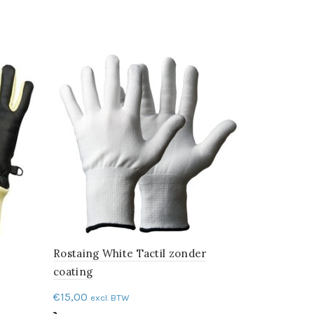
Guide 300
€
7,82
excl.
Rostaing White Tactil zonder
coating
Opties s
€
15,00
excl. BTW