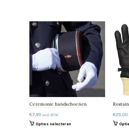
Ceremonie handschoenen
Rostai
€
7,95
€
25,00
excl. BTW
Dit
Opties selecteren
Opti