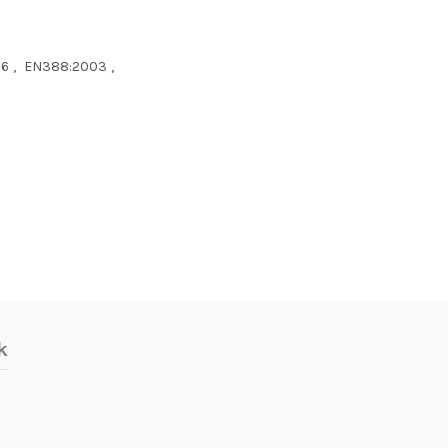
16
,
EN388:2003
,
k