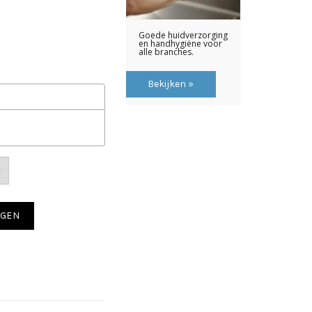
U coating aantal
AGEN