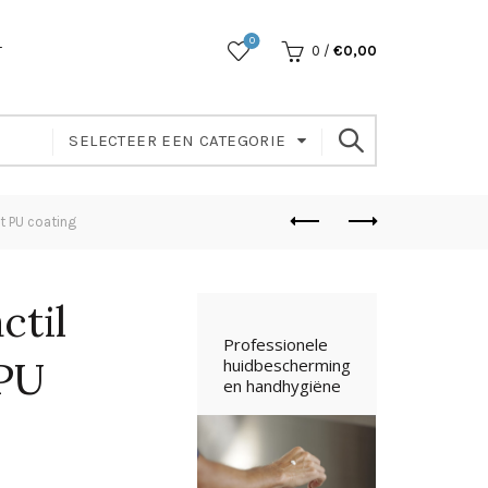
0
T
0
/
€
0,00
SELECTEER EEN CATEGORIE
t PU coating
ctil
 PU