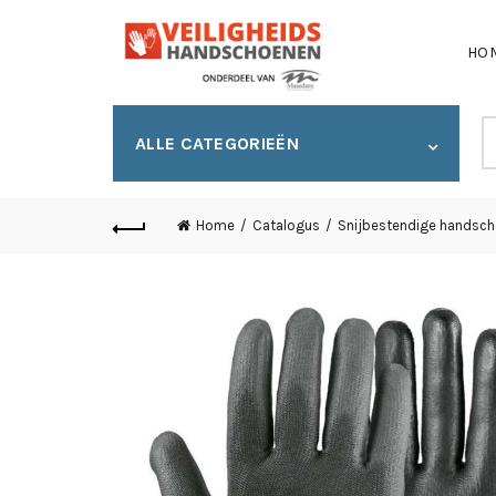
HO
S
ALLE CATEGORIEËN
fo
Home
Catalogus
Snijbestendige handsc