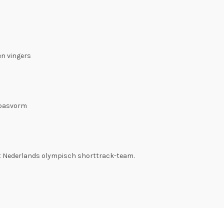
n vingers
 pasvorm
et Nederlands olympisch shorttrack-team.