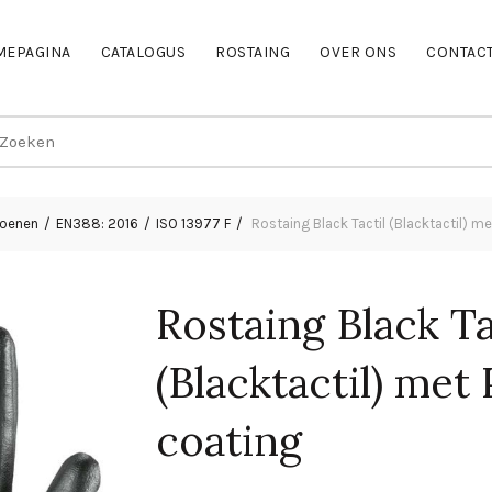
MEPAGINA
CATALOGUS
ROSTAING
OVER ONS
CONTAC
earch
r:
hoenen
EN388: 2016
ISO 13977 F
Rostaing Black Tactil (Blacktactil) me
Rostaing Black Ta
(Blacktactil) met
coating