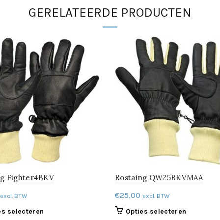
GERELATEERDE PRODUCTEN
ng Fighter4BKV
Rostaing QW25BKVMAA
€
25,00
excl. BTW
excl. BTW
Dit
Dit
es selecteren
Opties selecteren